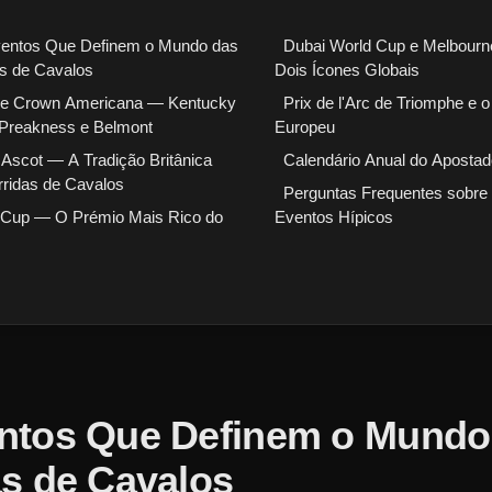
entos Que Definem o Mundo das
Dubai World Cup e Melbour
as de Cavalos
Dois Ícones Globais
ple Crown Americana — Kentucky
Prix de l'Arc de Triomphe e o
 Preakness e Belmont
Europeu
 Ascot — A Tradição Britânica
Calendário Anual do Apostad
rridas de Cavalos
Perguntas Frequentes sobre
 Cup — O Prémio Mais Rico do
Eventos Hípicos
ntos Que Definem o Mundo
as de Cavalos