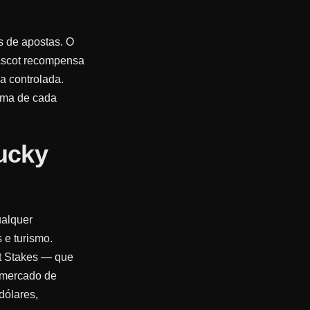
s de apostas. O
Ascot recompensa
za controlada.
orma de cada
ucky
ualquer
 e turismo.
nt Stakes — que
m mercado de
dólares,