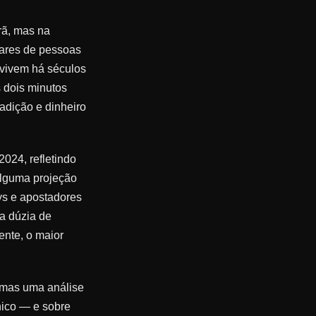
rã, mas na
hares de pessoas
evivem há séculos
 dois minutos
adição e dinheiro
2024, refletindo
alguma projeção
ys e apostadores
a dúzia de
ente, o maior
, mas uma análise
nico — e sobre