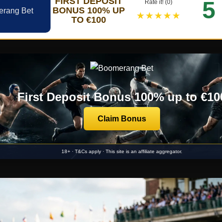
FIRST DEPOSIT
5
Rate it! (0)
BONUS 100% UP
★★★★★
TO €100
First Deposit Bonus 100% up to €10
Claim Bonus
18+ · T&Cs apply · This site is an affiliate aggregator.