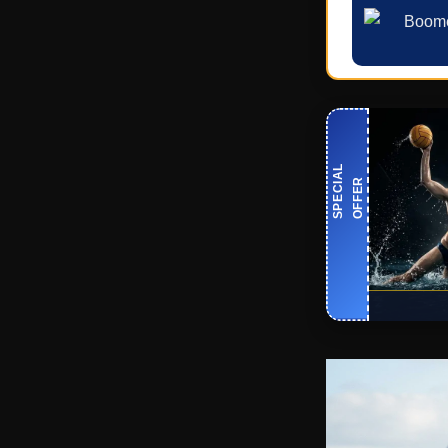
S
P
E
C
I
A
L
O
F
F
E
R