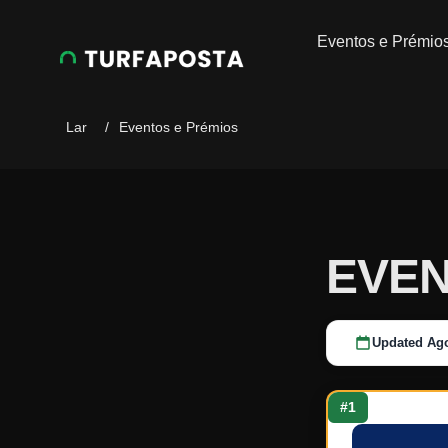
Eventos e Prémio
Lar
/
Eventos e Prémios
EVEN
Updated Ago
#1