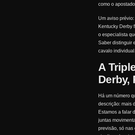
como o apostador
Um aviso prévio:
Kentucky Derby 
o especialista qu
Saber distinguir
cavalo individual
A Trip
Derby,
Há um número que
descrição: mais 
Estamos a falar 
juntas movimenta
previsão, só nas