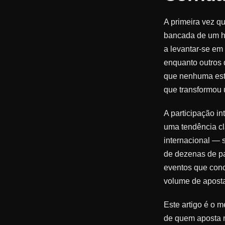
A primeira vez q
bancada de um hi
a levantar-se em
enquanto outros 
que nenhuma esta
que transformou
A participação in
uma tendência cl
internacional — 
de dezenas de pa
eventos que conc
volume de apost
Este artigo é o 
de quem aposta n