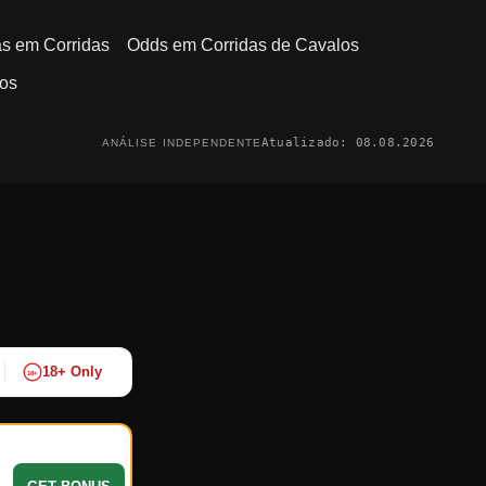
as em Corridas
Odds em Corridas de Cavalos
gos
Atualizado:
08.08.2026
ANÁLISE INDEPENDENTE
18+ Only
18+