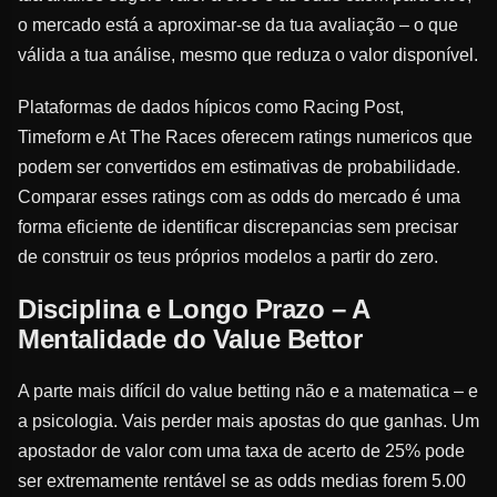
o mercado está a aproximar-se da tua avaliação – o que
válida a tua análise, mesmo que reduza o valor disponível.
Plataformas de dados hípicos como Racing Post,
Timeform e At The Races oferecem ratings numericos que
podem ser convertidos em estimativas de probabilidade.
Comparar esses ratings com as odds do mercado é uma
forma eficiente de identificar discrepancias sem precisar
de construir os teus próprios modelos a partir do zero.
Disciplina e Longo Prazo – A
Mentalidade do Value Bettor
A parte mais difícil do value betting não e a matematica – e
a psicologia. Vais perder mais apostas do que ganhas. Um
apostador de valor com uma taxa de acerto de 25% pode
ser extremamente rentável se as odds medias forem 5.00