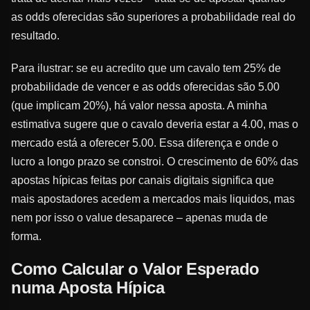
as odds oferecidas são superiores a probabilidade real do
resultado.
Para ilustrar: se eu acredito que um cavalo tem 25% de
probabilidade de vencer e as odds oferecidas são 5.00
(que implicam 20%), há valor nessa aposta. A minha
estimativa sugere que o cavalo deveria estar a 4.00, mas o
mercado está a oferecer 5.00. Essa diferença e onde o
lucro a longo prazo se constroi. O crescimento de 60% das
apostas hípicas feitas por canais digitais significa que
mais apostadores acedem a mercados mais liquidos, mas
nem por isso o value desaparece – apenas muda de
forma.
Como Calcular o Valor Esperado
numa Aposta Hípica