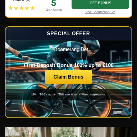
5
GET BONUS
★★★★★
Our Score
Visit Boomerang Bet
SPECIAL OFFER
First Deposit Bonus 100% up to €100
Claim Bonus
18+ · T&Cs apply · This site is an affiliate aggregator.