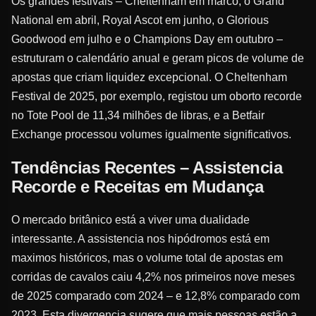
Os grandes festivais – Cheltenham em marco, o Grand
National em abril, Royal Ascot em junho, o Glorious
Goodwood em julho e o Champions Day em outubro –
estruturam o calendário anual e geram picos de volume de
apostas que criam liquidez excepcional. O Cheltenham
Festival de 2025, por exemplo, registou um oborto recorde
no Tote Pool de 11,34 milhões de libras, e a Betfair
Exchange processou volumes igualmente significativos.
Tendências Recentes – Assistencia
Recorde e Receitas em Mudança
O mercado britânico está a viver uma dualidade
interessante. A assistencia nos hipódromos está em
maximos históricos, mas o volume total de apostas em
corridas de cavalos caiu 4,2% nos primeiros nove meses
de 2025 comparado com 2024 – e 12,8% comparado com
2023. Esta divergencia sugere que mais pessoas estão a