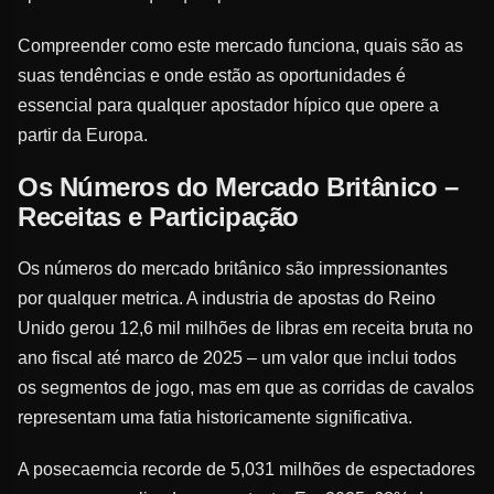
Compreender como este mercado funciona, quais são as
suas tendências e onde estão as oportunidades é
essencial para qualquer apostador hípico que opere a
partir da Europa.
Os Números do Mercado Britânico –
Receitas e Participação
Os números do mercado britânico são impressionantes
por qualquer metrica. A industria de apostas do Reino
Unido gerou 12,6 mil milhões de libras em receita bruta no
ano fiscal até marco de 2025 – um valor que inclui todos
os segmentos de jogo, mas em que as corridas de cavalos
representam uma fatia historicamente significativa.
A posecaemcia recorde de 5,031 milhões de espectadores