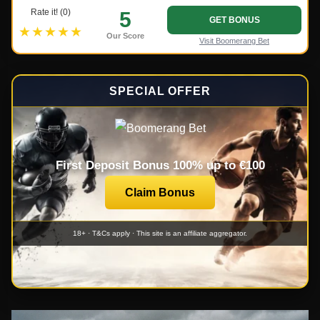
Rate it! (0)
5
GET BONUS
★★★★★
Our Score
Visit Boomerang Bet
SPECIAL OFFER
First Deposit Bonus 100% up to €100
Claim Bonus
18+ · T&Cs apply · This site is an affiliate aggregator.