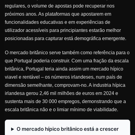
regulares, o volume de apostas pode recuperar nos
próximos anos. As plataformas que apostarem em
funcionalidades educativas e em experiências de
utilizador acessíveis para principiantes estarão melhor
posicionadas para capturar está demográfica emergente.
O mercado britânico serve também como referência para o
que Portugal poderia construir. Com uma fração da escala
britânica, Portugal teria ainda assim um mercado hípico
viavel e rentável – os números irlandeses, num país de
dimensão semelhante, comprovam-no. A industria hípica
irlandesa gerou 2,46 mil milhões de euros em 2024 e
sustenta mais de 30 000 empregos, demonstrando que a
escala britânica não e o limiar mínimo de viabilidade.
O mercado hípico britânico está a crescer