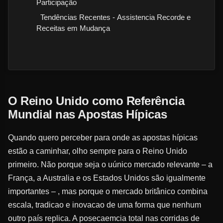
Participação
Tendências Recentes - Assistencia Recorde e
Receitas em Mudança
O Reino Unido como Referência
Mundial nas Apostas Hípicas
Quando quero perceber para onde as apostas hípicas
estão a caminhar, olho sempre para o Reino Unido
primeiro. Não porque seja o uúnico mercado relevante – a
França, a Australia e os Estados Unidos são igualmente
importantes – , mas porque o mercado britânico combina
escala, tradicao e inovacao de uma forma que nenhum
outro país replica. A posecaemcia total nas corridas de