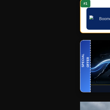
#1
S
P
E
C
I
A
L
O
F
F
E
R