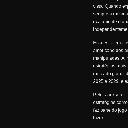
vista. Quando ex
sempre a mesma: 
exatamente o opo
independentement
Esta estratégia t
americano dos an
manipuladas. A i
estratégias mais
mercado global d
2025 e 2029, e e
Peter Jackson, C
estratégias como
faz parte do jog
lazer.