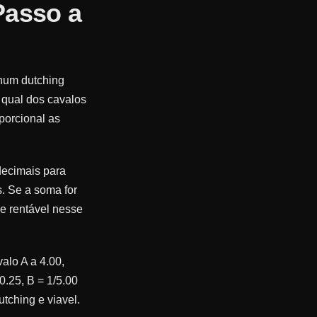
Passo a
 num dutching
qual dos cavalos
porcional as
decimais para
s. Se a soma for
 e rentável nesse
alo A a 4.00,
0.25, B = 1/5.00
utching e viavel.