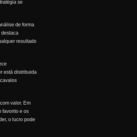
tratégia se
análise de forma
e destaca
ualquer resultado
ece
está distribuida
 cavalos
s com valor. Em
 favorito e os
der, o lucro pode