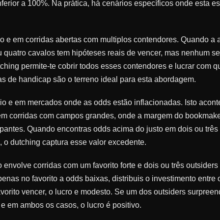
ferior a 100%. Na prática, há cenários específicos onde esta es
io e em corridas abertas com multiplos contendores. Quando a 
ou quatro cavalos tem hipóteses reais de vencer, mas nenhum s
tching permite-te cobrir todos esses contendores e lucrar com q
das de handicap são o terreno ideal para esta abordagem.
o e em mercados onde as odds estão inflacionadas. Isto acont
em corridas com campos grandes, onde a margem do bookmaker 
cipantes. Quando encontras odds acima do justo em dois ou três
 o dutching captura esse valor excedente.
o envolve corridas com um favorito forte e dois ou três outsider
enas no favorito a odds baixas, distribuis o investimento entre o
avorito vencer, o lucro e modesto. Se um dos outsiders surpreen
 e em ambos os casos, o lucro é positivo.