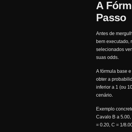
A Fórm
Passo
Antes de mergulh
bem executado, 
selecionados ven
suas odds.
A fórmula base e
obter a probabili
inferior a 1 (ou 
cenário.
Exemplo concreto
Cavalo B a 5.00, 
= 0.20, C = 1/8.0