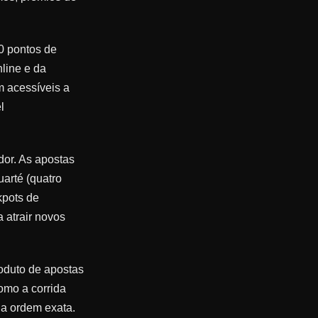
0 pontos de
nline e da
m acessíveis a
l
or. As apostas
uarté (quatro
ckpots de
 atrair novos
oduto de apostas
omo a corrida
na ordem exata.