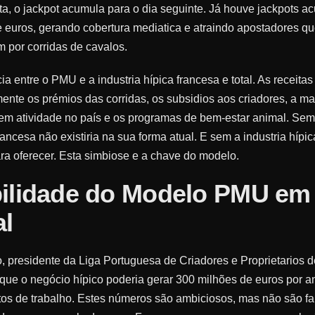
a, o jackpot acumula para o dia seguinte. Já houve jackpots 
e euros, gerando cobertura mediatica e atraindo apostadores 
m por corridas de cavalos.
a entre o PMU e a industria hípica francesa e total. As receit
mente os prémios das corridas, os subsidios aos criadores, a 
m atividade no país e os programas de bem-estar animal. Se
francesa não existiria na sua forma atual. E sem a industria híp
ara oferecer. Esta simbiose e a chave do modelo.
bilidade do Modelo PMU em
al
, presidente da Liga Portuguesa de Criadores e Proprietarios 
 que o negócio hípico poderia gerar 300 milhões de euros por a
ostos de trabalho. Estes números são ambiciosos, mas não são f