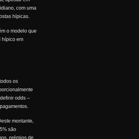
tidiano, com uma
ostas hípicas.
bém o modelo que
l hípico em
todos os
oporcionalmente
efinir odds –
s pagamentos.
Deste montante,
25% são
omos, prémios de