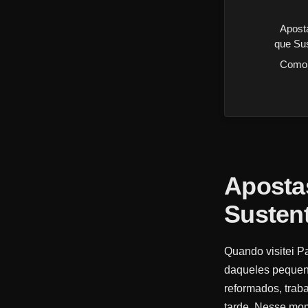
Apost
que Su
Como 
Aposta
Susten
Quando visitei P
daqueles pequeno
reformados, trab
tarde. Nesse mom