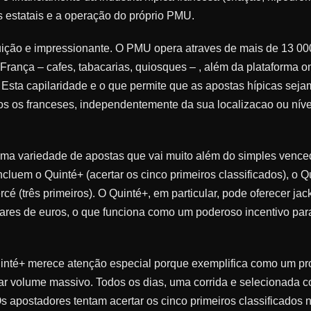
os estatais e a operação do próprio PMU.
buição e impressionante. O PMU opera atraves de mais de 13 00
França – cafes, tabacarias, quiosques – , além da plataforma o
 Esta capilaridade e o que permite que as apostas hípicas seja
os os franceses, independentemente da sua localizacao ou níve
a variedade de apostas que vai muito além do simples venced
cluem o Quinté+ (acertar os cinco primeiros classificados), o Q
ercé (três primeiros). O Quinté+, em particular, pode oferecer ja
ares de euros, o que funciona como um poderoso incentivo para
uinté+ merece atenção especial porque exemplifica como um pr
r volume massivo. Todos os dias, uma corrida e selecionada c
Os apostadores tentam acertar os cinco primeiros classificados 