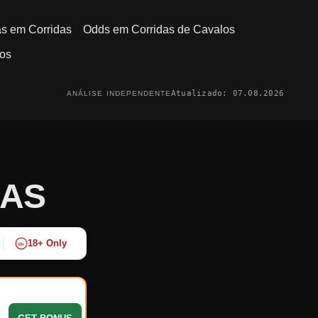
as em Corridas
Odds em Corridas de Cavalos
gos
Atualizado:
07.08.2026
ANÁLISE INDEPENDENTE
CAS
18+ Only
18+