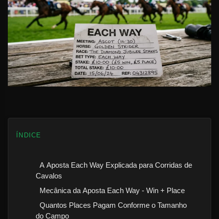
ÍNDICE
A Aposta Each Way Explicada para Corridas de
Cavalos
Mecânica da Aposta Each Way - Win + Place
Quantos Places Pagam Conforme o Tamanho
do Campo