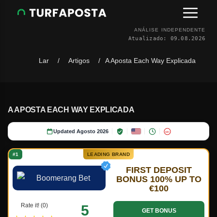
ANÁLISE INDEPENDENTE
Atualizado:
09.08.2026
Lar
/
Artigos
/
A Aposta Each Way Explicada
A APOSTA EACH WAY EXPLICADA
Updated Agosto 2026
18+
#1
LEADING BRAND
FIRST DEPOSIT
BONUS 100% UP TO
€100
Rate it! (0)
5
GET BONUS