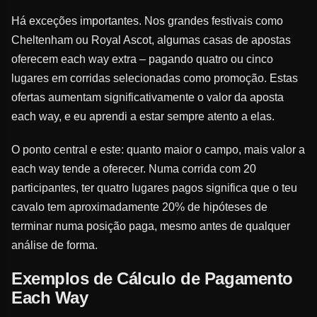
Há exceções importantes. Nos grandes festivais como
Cheltenham ou Royal Ascot, algumas casas de apostas
oferecem each way extra – pagando quatro ou cinco
lugares em corridas selecionadas como promoção. Estas
ofertas aumentam significativamente o valor da aposta
each way, e eu aprendi a estar sempre atento a elas.
O ponto central e este: quanto maior o campo, mais valor a
each way tende a oferecer. Numa corrida com 20
participantes, ter quatro lugares pagos significa que o teu
cavalo tem aproximadamente 20% de hipóteses de
terminar numa posição paga, mesmo antes de qualquer
análise de forma.
Exemplos de Cálculo de Pagamento
Each Way