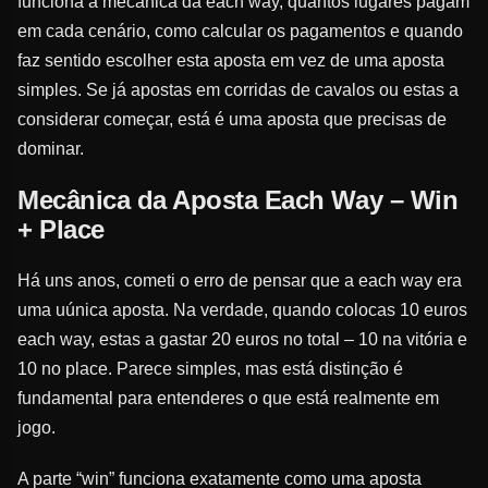
funciona a mecânica da each way, quantos lugares pagam
em cada cenário, como calcular os pagamentos e quando
faz sentido escolher esta aposta em vez de uma aposta
simples. Se já apostas em corridas de cavalos ou estas a
considerar começar, está é uma aposta que precisas de
dominar.
Mecânica da Aposta Each Way – Win
+ Place
Há uns anos, cometi o erro de pensar que a each way era
uma uúnica aposta. Na verdade, quando colocas 10 euros
each way, estas a gastar 20 euros no total – 10 na vitória e
10 no place. Parece simples, mas está distinção é
fundamental para entenderes o que está realmente em
jogo.
A parte “win” funciona exatamente como uma aposta